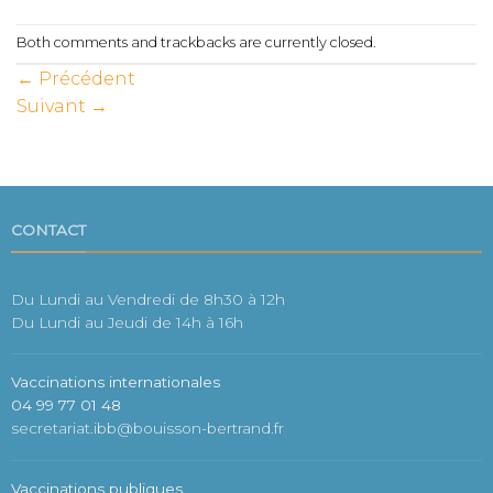
Both comments and trackbacks are currently closed.
←
Précédent
Suivant
→
CONTACT
Du Lundi au Vendredi de 8h30 à 12h
Du Lundi au Jeudi de 14h à 16h
Vaccinations internationales
04 99 77 01 48
secretariat.ibb@bouisson-bertrand.fr
Vaccinations publiques