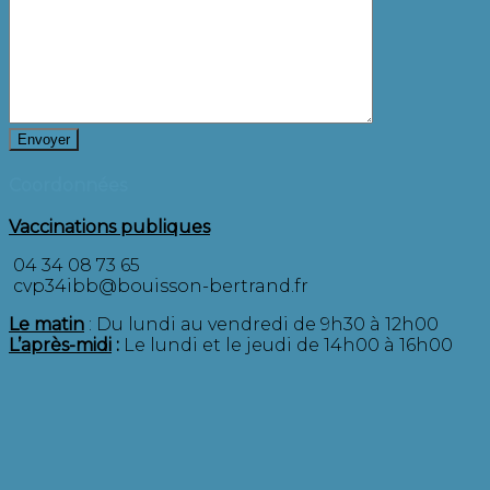
Coordonnées
Vaccinations publiques
04 34 08 73 65
cvp34ibb@bouisson-bertrand.fr
Le matin
: Du lundi au vendredi de 9h30 à 12h00
L’après-midi
:
Le lundi et le jeudi de 14h00 à 16h00