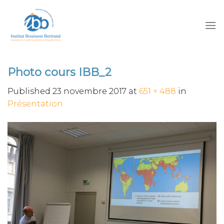
Skip
to
content
Photo cours IBB_2
Published
23 novembre 2017
at
651 × 488
in
Présentation