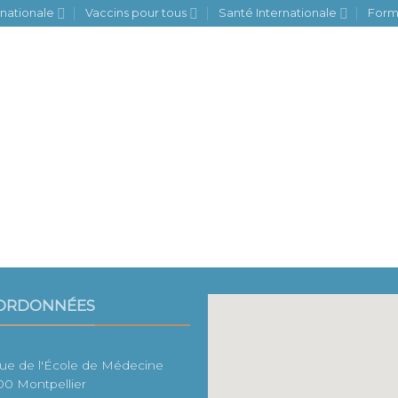
rnationale
Vaccins pour tous
Santé Internationale
Form
H
ORDONNÉES
rue de l'École de Médecine
0 Montpellier