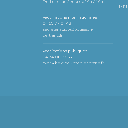
Du Lundi au Jeudi de 14h à 16h
MEN
Vaccinations internationales
04 99 77 01 48
secretariat.ibb@bouisson-
bertrand.fr
Vaccinations publiques
04 34 08 73 65
cvp34ibb@bouisson-bertrand.fr