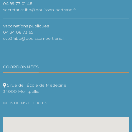
04 99 77 01 48
secretariat.ibb@bouisson-bertrand.fr
Vaccinations publiques
04 34 08 73 65
cvp34ibb@bouisson-bertrand.fr
COORDONNÉES
5 rue de l'École de Médecine
34000 Montpellier
MENTIONS LÉGALES